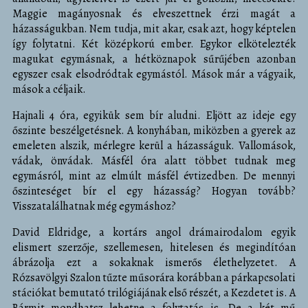
Maggie magányosnak és elveszettnek érzi magát a
házasságukban. Nem tudja, mit akar, csak azt, hogy képtelen
így folytatni. Két középkorú ember. Egykor elkötelezték
magukat egymásnak, a hétköznapok sűrűjében azonban
egyszer csak elsodródtak egymástól. Mások már a vágyaik,
mások a céljaik.
Hajnali 4 óra, egyikük sem bír aludni. Eljött az ideje egy
őszinte beszélgetésnek. A konyhában, miközben a gyerek az
emeleten alszik, mérlegre kerül a házasságuk. Vallomások,
vádak, önvádak. Másfél óra alatt többet tudnak meg
egymásról, mint az elmúlt másfél évtizedben. De mennyi
őszinteséget bír el egy házasság? Hogyan tovább?
Visszatalálhatnak még egymáshoz?
David Eldridge, a kortárs angol drámairodalom egyik
elismert szerzője, szellemesen, hitelesen és megindítóan
ábrázolja ezt a sokaknak ismerős élethelyzetet. A
Rózsavölgyi Szalon tűzte műsorára korábban a párkapcsolati
stációkat bemutató trilógiájának első részét, a Kezdetet is. A
Bármit mondhatsz lehetne a folytatás is. De a két mű