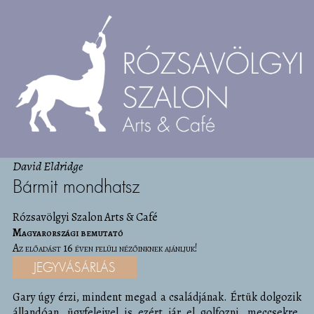
David Eldridge
Bármit mondhatsz
Rózsavölgyi Szalon Arts & Café
Magyarországi bemutató
Az előadást 16 éven felüli nézőinknek ajánljuk!
JEGYVÁSÁRLÁS
Gary úgy érzi, mindent megad a családjának. Értük dolgozik
állandóan, ügyfeleivel is ezért jár el golfozni, meccsekre.