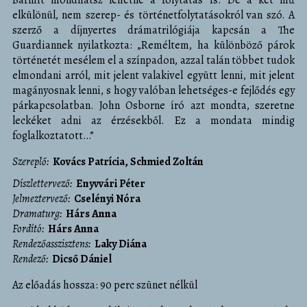
elkülönül, nem szerep- és történetfolytatásokról van szó. A
szerző a díjnyertes drámatrilógiája kapcsán a The
Guardiannek nyilatkozta: „Reméltem, ha különböző párok
történetét mesélem el a színpadon, azzal talán többet tudok
elmondani arról, mit jelent valakivel együtt lenni, mit jelent
magányosnak lenni, s hogy valóban lehetséges-e fejlődés egy
párkapcsolatban. John Osborne író azt mondta, szeretne
leckéket adni az érzésekből. Ez a mondata mindig
foglalkoztatott…”
Szereplő
Kovács Patrícia
Schmied Zoltán
díszlettervező
Enyvvári Péter
jelmeztervező
Cselényi Nóra
dramaturg
Hárs Anna
fordító
Hárs Anna
rendezőasszisztens
Laky Diána
rendező
Dicső Dániel
Az előadás hossza: 90 perc szünet nélkül