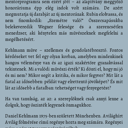
mentorprogramra sem ezért jött – az alapítvány meggyőző
honoráriuma épp elég indok volt számára. De azért
megmutatja új darabját az új mentorának. Rubin elolvassa, és
nem finomkodik: „Szemétre való!” Összecsapásukba
belekeveredik Wegner felesége és a szerencsétlen
menedzser, aki kénytelen más művészeknek megfelelni a
megélhetésért.
Kehlmann műve – szellemes és gondolatébresztő. Fontos
kérdéseket vet fel egy olyan korban, amelyben mindenkinek
hangos véleménye van és az igazi szakértőre gyanakvással
tekintenek. Mi a valódi művészi érték? Ki dönti el, hogy mi jó
és mi nem? Mikor segít a kritika, és mikor fegyver? Mit lát a
fiatal az idősebben: példát vagy elrettentő jövőképet? És mit
lát az idősebb a fiatalban: tehetséget vagy fenyegetést?
Ha van tanulság, az az: a szereplőknek csak annyi lenne a
dolguk, hogy őszinték legyenek önmagukhoz.
Daniel Kehlmann 1975-ben született Münchenben. A világhírt
A világ fölmérése című regénye hozta meg számára. Regényei