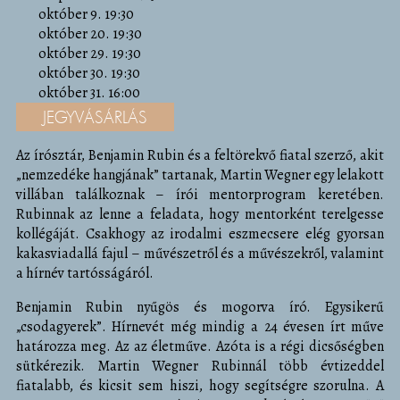
október 9. 19:30
október 20. 19:30
október 29. 19:30
október 30. 19:30
október 31. 16:00
JEGYVÁSÁRLÁS
Az írósztár, Benjamin Rubin és a feltörekvő fiatal szerző, akit
„nemzedéke hangjának” tartanak, Martin Wegner egy lelakott
villában találkoznak – írói mentorprogram keretében.
Rubinnak az lenne a feladata, hogy mentorként terelgesse
kollégáját. Csakhogy az irodalmi eszmecsere elég gyorsan
kakasviadallá fajul – művészetről és a művészekről, valamint
a hírnév tartósságáról.
Benjamin Rubin nyűgös és mogorva író. Egysikerű
„csodagyerek”. Hírnevét még mindig a 24 évesen írt műve
határozza meg. Az az életműve. Azóta is a régi dicsőségben
sütkérezik. Martin Wegner Rubinnál több évtizeddel
fiatalabb, és kicsit sem hiszi, hogy segítségre szorulna. A