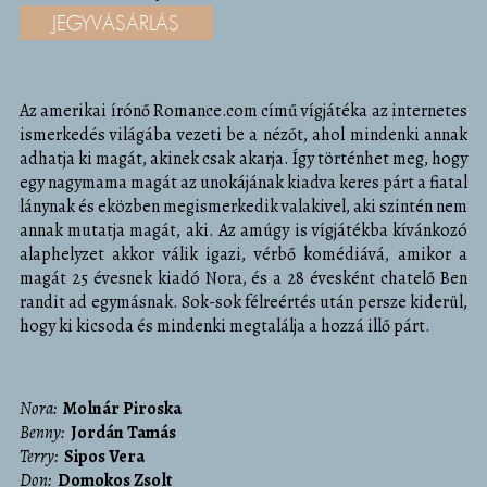
JEGYVÁSÁRLÁS
Az amerikai írónő Romance.com című vígjátéka az internetes
ismerkedés világába vezeti be a nézőt, ahol mindenki annak
adhatja ki magát, akinek csak akarja. Így történhet meg, hogy
egy nagymama magát az unokájának kiadva keres párt a fiatal
lánynak és eközben megismerkedik valakivel, aki szintén nem
annak mutatja magát, aki. Az amúgy is vígjátékba kívánkozó
alaphelyzet akkor válik igazi, vérbő komédiává, amikor a
magát 25 évesnek kiadó Nora, és a 28 évesként chatelő Ben
randit ad egymásnak. Sok-sok félreértés után persze kiderül,
hogy ki kicsoda és mindenki megtalálja a hozzá illő párt.
Nora
Molnár Piroska
Benny
Jordán Tamás
Terry
Sipos Vera
Don
Domokos Zsolt