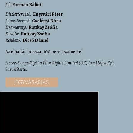
Jef
Formán Bálint
díszlettervező
Enyvvári Péter
jelmeztervező
Cselényi Nóra
dramaturg
Ruttkay Zsófia
fordító
Ruttkay Zsófia
rendező
Dicső Dániel
Az előadás hossza: 100 perc 1 szünettel
A szerző engedélyét a Film Rights Limited (UK) és a
Hofra Kft.
közvetítette.
JEGYVÁSÁRLÁS