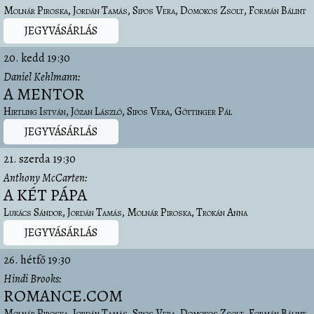
Molnár Piroska
Jordán Tamás
Sipos Vera
Domokos Zsolt
Formán Bálint
JEGYVÁSÁRLÁS
20. kedd
19:30
Daniel Kehlmann
A MENTOR
Hirtling István
Józan László
Sipos Vera
Göttinger Pál
JEGYVÁSÁRLÁS
21. szerda
19:30
Anthony McCarten
A KÉT PÁPA
Lukács Sándor
Jordán Tamás
Molnár Piroska
Trokán Anna
JEGYVÁSÁRLÁS
26. hétfő
19:30
Hindi Brooks
ROMANCE.COM
Molnár Piroska
Jordán Tamás
Sipos Vera
Domokos Zsolt
Formán Bálint