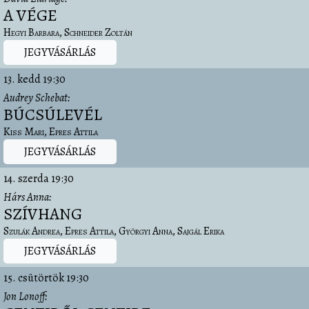
A VÉGE
Hegyi Barbara
Schneider Zoltán
JEGYVÁSÁRLÁS
13. kedd
19:30
Audrey Schebat
BÚCSÚLEVÉL
Kiss Mari
Epres Attila
JEGYVÁSÁRLÁS
14. szerda
19:30
Hárs Anna
SZÍVHANG
Szulák Andrea
Epres Attila
Györgyi Anna
Sajgál Erika
JEGYVÁSÁRLÁS
15. csütörtök
19:30
Jon Lonoff