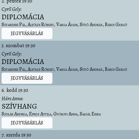
2. péntek
19:30
Cyril Gely
DIPLOMÁCIA
Sztarenki Pál
Alföldi Róbert
Varga Ádám
Sütő András
Bárdi Gergő
JEGYVÁSÁRLÁS
3. szombat
19:30
Cyril Gely
DIPLOMÁCIA
Sztarenki Pál
Alföldi Róbert
Varga Ádám
Sütő András
Bárdi Gergő
JEGYVÁSÁRLÁS
6. kedd
19:30
Hárs Anna
SZÍVHANG
Szulák Andrea
Epres Attila
Györgyi Anna
Sajgál Erika
JEGYVÁSÁRLÁS
7. szerda
19:30