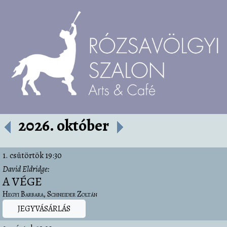
2026. október
1. csütörtök
19:30
David Eldridge
A VÉGE
Hegyi Barbara
Schneider Zoltán
JEGYVÁSÁRLÁS