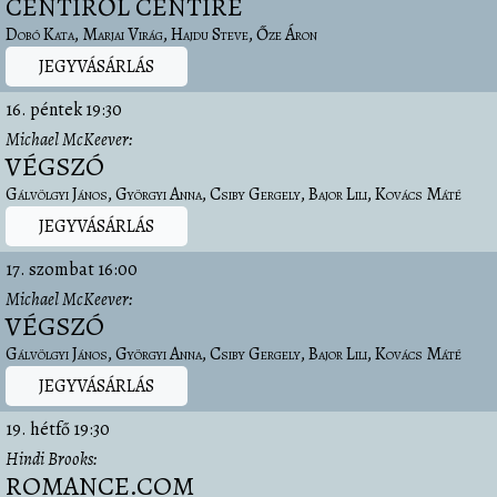
CENTIRŐL CENTIRE
Dobó Kata
Marjai Virág
Hajdu Steve
Őze Áron
JEGYVÁSÁRLÁS
16. péntek
19:30
Michael McKeever
VÉGSZÓ
Gálvölgyi János
Györgyi Anna
Csiby Gergely
Bajor Lili
Kovács Máté
JEGYVÁSÁRLÁS
17. szombat
16:00
Michael McKeever
VÉGSZÓ
Gálvölgyi János
Györgyi Anna
Csiby Gergely
Bajor Lili
Kovács Máté
JEGYVÁSÁRLÁS
19. hétfő
19:30
Hindi Brooks
ROMANCE.COM