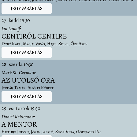
JEGYVÁSÁRLÁS
27. kedd
19:30
Jon Lonoff
CENTIRŐL CENTIRE
Dobó Kata
Marjai Virág
Hajdu Steve
Őze Áron
JEGYVÁSÁRLÁS
28. szerda
19:30
Mark St. Germain
AZ UTOLSÓ ÓRA
Jordán Tamás
Alföldi Róbert
JEGYVÁSÁRLÁS
29. csütörtök
19:30
Daniel Kehlmann
A MENTOR
Hirtling István
Józan László
Sipos Vera
Göttinger Pál