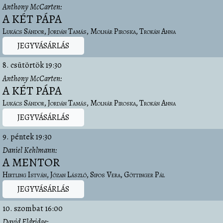
Anthony McCarten
A KÉT PÁPA
Lukács Sándor
Jordán Tamás
Molnár Piroska
Trokán Anna
JEGYVÁSÁRLÁS
8. csütörtök
19:30
Anthony McCarten
A KÉT PÁPA
Lukács Sándor
Jordán Tamás
Molnár Piroska
Trokán Anna
JEGYVÁSÁRLÁS
9. péntek
19:30
Daniel Kehlmann
A MENTOR
Hirtling István
Józan László
Sipos Vera
Göttinger Pál
JEGYVÁSÁRLÁS
10. szombat
16:00
David Eldridge